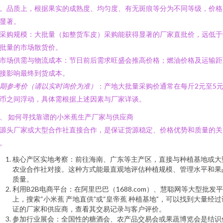
。品质上，根据果实的成熟度、均匀度、有无斑痕等分为不同等级，价格
显著。
. 采购规模：大批量（如整货车皮）采购能获得显著的厂家直批价，远低于
批量的市场散货价。
. 市场供需与物流成本：节日前后需求旺盛会推高价格；燃油价格及运输距
接影响最终到货成本。
期参考价（请以实时询价为准）
：产地大批量采购价通常在每斤2元至5
币之间浮动，具体需根据上述因素与厂家详谈。
、 如何寻找靠谱的小米蕉生产厂家与供应商
源头厂家或大型合作社直接合作，是保证货源稳定、价格优势和质量的关
。
核心产区实地考察：前往海南、广东等主产区，直接与种植基地或大
农业合作社对接。这种方式能最直观地评估种植规模、管理水平和果
质量。
利用B2B电商平台：在阿里巴巴（1688.com）、慧聪网等大型批发
上，搜索“小米蕉 产地直供”或“皇帝蕉 种植基地”，可以找到大量经过
证的厂家和供应商，查看其交易记录与客户评价。
参加行业展会：全国性的糖酒会、农产品交易会或果蔬博览会是结识