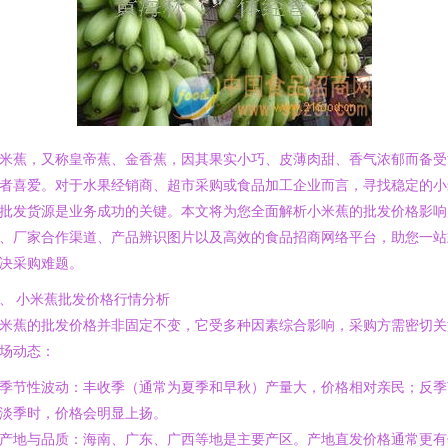
米蕉，又称皇帝蕉、金香蕉，因其果实小巧、皮薄肉甜、香气浓郁而备受
者喜爱。对于水果经销商、超市采购或食品加工企业而言，寻找稳定的小
批发货源是业务成功的关键。本文将为您全面解析小米蕉的批发价格影响
、厂家合作渠道、产品辨识图片以及高效的食品招商网络平台，助您一站
决采购难题。
、 小米蕉批发价格行情分析
米蕉的批发价格并非固定不变，它受多种因素综合影响，采购方需密切关
场动态：
. 季节性波动：丰收季（通常为夏季和早秋）产量大，价格相对亲民；反季
淡季时，价格会明显上扬。
. 产地与品质：海南、广东、广西等地是主要产区。产地直发价格通常更有