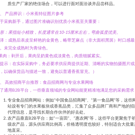
质生产厂家的绝佳场合，可以进行面对面洽谈并品尝样品。
、 产品辨识：小米蕉特征图片参考
于采购新手，通过图片准确识别优质小米蕉至关重要：
形：果指短小精致，长度通常在10-15厘米左右，弯曲弧度优美。
泽：成熟后表皮呈鲜艳的金黄色，略带芝麻点（非大面积黑斑）时口感最
。未完全成熟时为青绿色。
 果肉：剥开后，果肉呈奶黄色或淡黄色，肉质细腻紧实。
提示：在实际采购中，务必要求供应商提供近期、清晰的实物拍摄图片或
，以确保货品与描述一致，避免以普通香蕉冒充。）
、 高效招商平台推荐：食品招商网与专业水果网络
了通用B2B平台，一些垂直领域的专业网站能更精准地满足您的采购需求
专业食品招商网站：例如“中国食品招商网”、“第一食品网”等，这些
站设有专门的水果板块或香蕉品类，汇集了众多品牌厂商和产地的招
代理信息，是寻找长期合作伙伴的好去处。
农产品垂直B2B平台：如“一亩田”、“惠农网”等，这些平台更聚焦于
级农产品，源头供应商比例高，价格透明度也较好，特别适合大批量
地直采。