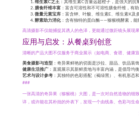
维生素C之王
：其维生素C含量远超橙子，是强大的抗
膳食纤维丰富
：富含可溶性和不可溶性膳食纤维，有助
微量元素宝库
：富含钾、叶酸、维生素E、维生素K及
酵素助力消化
：含有独特的蛋白酶——猕猴桃酵素，能
高清摄影不仅能捕捉其诱人的色泽，更能通过微距镜头展现
应用与启发：从餐桌到创意
清晰的产品大图不仅服务于商业展示（如电商、食谱、健康
美食摄影与造型
：奇异果鲜艳的切面是沙拉、甜品、饮品装
健康生活推广
：直观展示其新鲜质地与丰富内涵，是倡导均
艺术与设计参考
：其独特的色彩搭配（褐绿黑）、有机形态
###
一张高清的奇异果（猕猴桃）大图，是一次对自然造物的细
详，或许能在其朴拙的外表下，发现一个由线条、色彩与生