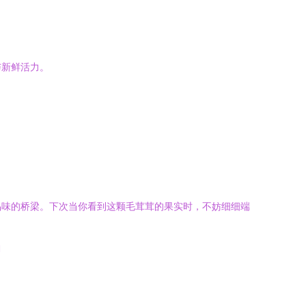
与新鲜活力。
品味的桥梁。下次当你看到这颗毛茸茸的果实时，不妨细细端
l