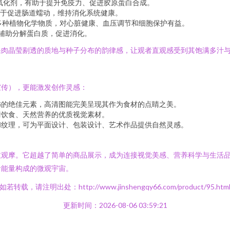
氧化剂，有助于提升免疫力、促进胶原蛋白合成。
于促进肠道蠕动，维持消化系统健康。
多种植物化学物质，对心脏健康、血压调节和细胞保护有益。
辅助分解蛋白质，促进消化。
果肉晶莹剔透的质地与种子分布的韵律感，让观者直观感受到其饱满多汁
宣传），更能激发创作灵感：
饰的绝佳元素，高清图能完美呈现其作为食材的点睛之美。
衡饮食、天然营养的优质视觉素材。
和纹理，可为平面设计、包装设计、艺术作品提供自然灵感。
致观摩。它超越了简单的商品展示，成为连接视觉美感、营养科学与生活
命能量构成的微观宇宙。
如若转载，请注明出处：http://www.jinshengqy66.com/product/95.htm
更新时间：2026-08-06 03:59:21