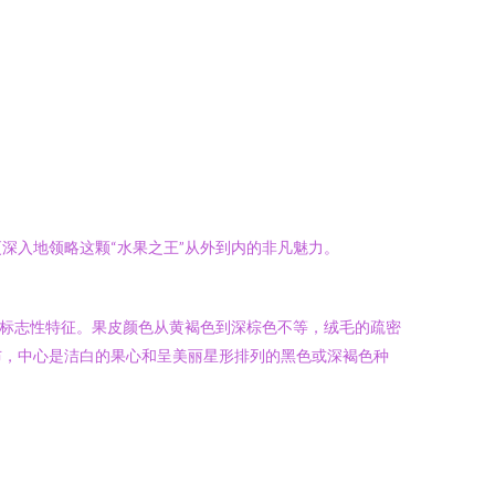
深入地领略这颗“水果之王”从外到内的非凡魅力。
其标志性特征。果皮颜色从黄褐色到深棕色不等，绒毛的疏密
布，中心是洁白的果心和呈美丽星形排列的黑色或深褐色种